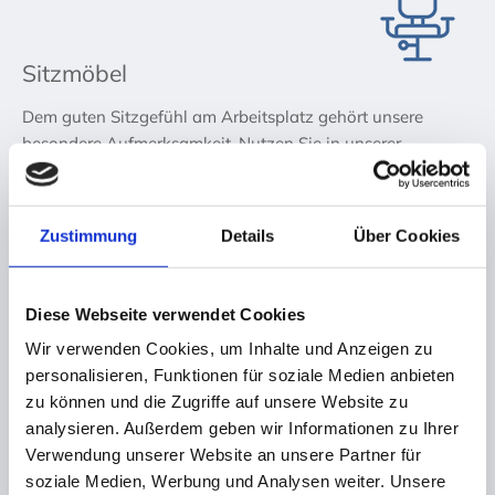
Sitzmöbel
Dem guten Sitzgefühl am Arbeitsplatz gehört unsere
besondere Aufmerksamkeit. Nutzen Sie in unserer
Ausstellung die Möglichkeit zum Probesitzen.
mehr

Zustimmung
Details
Über Cookies
Trennwände
Diese Webseite verwendet Cookies
Wir verwenden Cookies, um Inhalte und Anzeigen zu
Entscheidend für ein ausgewogenes Raumklima ist neben
personalisieren, Funktionen für soziale Medien anbieten
den Lichtwerten, die Raumtemperatur, die Luftzufuhr vor
zu können und die Zugriffe auf unsere Website zu
allem der vorhandene Schallpegel.
mehr

analysieren. Außerdem geben wir Informationen zu Ihrer
Verwendung unserer Website an unsere Partner für
soziale Medien, Werbung und Analysen weiter. Unsere